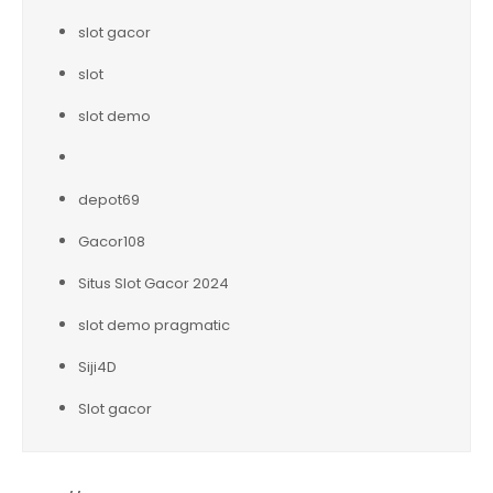
slot gacor
slot
slot demo
depot69
Gacor108
Situs Slot Gacor 2024
slot demo pragmatic
Siji4D
Slot gacor