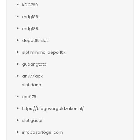
KDG789
mdg188
mdg188
depot69 slot
slot minimal depo 10k
gudangtoto
an777 apk
slot dana
cod178
https://blogovergeldzaken.nl/
slot gacor
infopasartogel.com