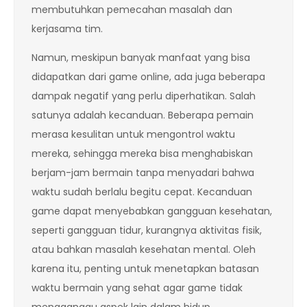
membutuhkan pemecahan masalah dan
kerjasama tim.
Namun, meskipun banyak manfaat yang bisa
didapatkan dari game online, ada juga beberapa
dampak negatif yang perlu diperhatikan. Salah
satunya adalah kecanduan. Beberapa pemain
merasa kesulitan untuk mengontrol waktu
mereka, sehingga mereka bisa menghabiskan
berjam-jam bermain tanpa menyadari bahwa
waktu sudah berlalu begitu cepat. Kecanduan
game dapat menyebabkan gangguan kesehatan,
seperti gangguan tidur, kurangnya aktivitas fisik,
atau bahkan masalah kesehatan mental. Oleh
karena itu, penting untuk menetapkan batasan
waktu bermain yang sehat agar game tidak
mengganggu aspek lain dalam hidup.