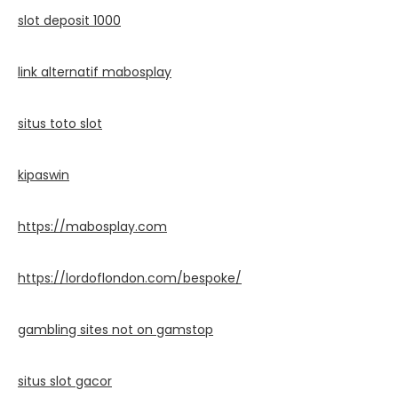
slot deposit 1000
link alternatif mabosplay
situs toto slot
kipaswin
https://mabosplay.com
https://lordoflondon.com/bespoke/
gambling sites not on gamstop
situs slot gacor