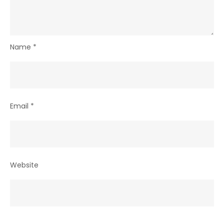
Name
*
Email
*
Website