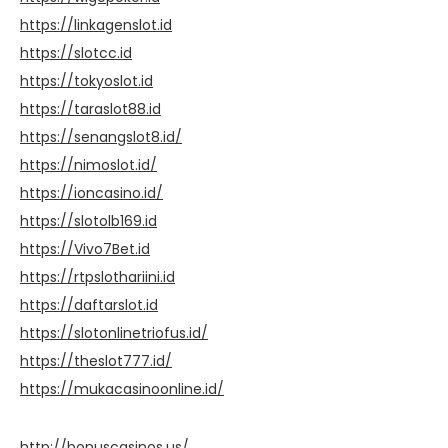
https://linkagenslot.id
https://slotcc.id
https://tokyoslot.id
https://taraslot88.id
https://senangslot8.id/
https://nimoslot.id/
https://ioncasino.id/
https://slotolb169.id
https://Vivo7Bet.id
https://rtpslothariini.id
https://daftarslot.id
https://slotonlinetriofus.id/
https://theslot777.id/
https://mukacasinoonline.id/
http://bonuscasinos.us/