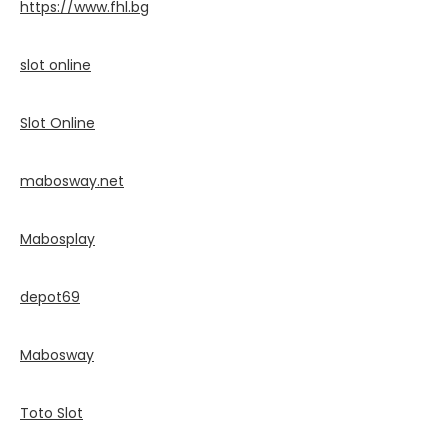
https://www.fhl.bg
slot online
Slot Online
mabosway.net
Mabosplay
depot69
Mabosway
Toto Slot